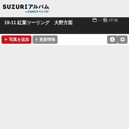
📅
🌄
---
167枚
19-11 紅葉ツーリング 大野方面
➕
⚡

⚙
写真を追加
更新情報