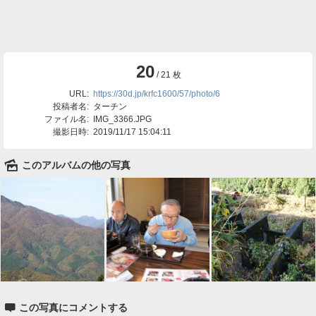
20
/ 21 枚
URL:
https://30d.jp/krfc1600/57/photo/6
投稿者名:
ターチン
ファイル名:
IMG_3366.JPG
撮影日時:
2019/11/17 15:04:11
🌄
このアルバムの他の写真

この写真にコメントする