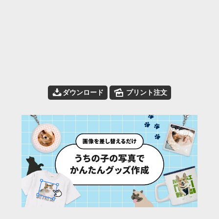
📥
🌄
ダウンロード
プリント注文