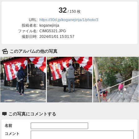
32
/ 150 枚
URL:
https://30d.jp/koganejinja/1/photo/3
投稿者名:
koganejinja
ファイル名:
CIMG5321.JPG
撮影日時:
2024/01/01 15:01:57
🌄
このアルバムの他の写真

この写真にコメントする
名前
コメント