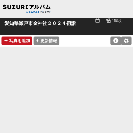
📅
🌄
---
150枚
愛知県瀬戸市金神社２０２４初詣
➕
⚡

⚙
写真を追加
更新情報