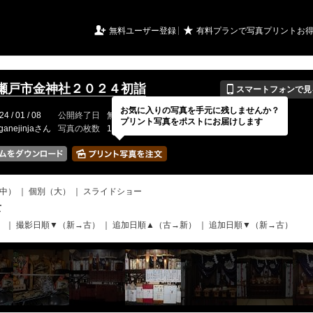
URIアルバム

★
無料ユーザー登録
有料プランで写真プリントお
📱
瀬戸市金神社２０２４初詣
スマートフォンで見
お気に入りの写真を手元に残しませんか？
24 / 01 / 08
公開終了日
無期限
イベントの期間
---
プリント写真をポストにお届けします
ganejinjaさん
写真の枚数
150 / 2000枚
中）
｜
個別（大）
｜
スライドショー
て
）
｜
撮影日順▼（新→古）
｜
追加日順▲（古→新）
｜
追加日順▼（新→古）