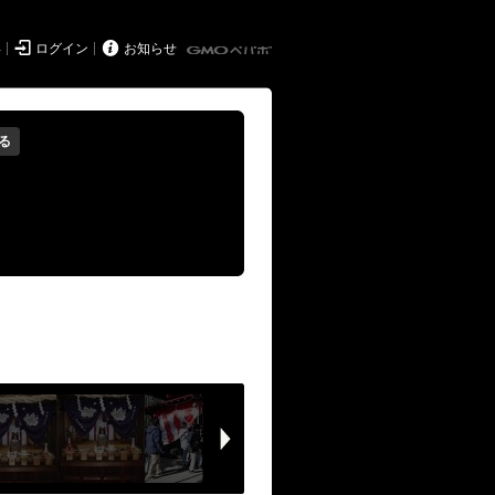


得
ログイン
お知らせ
る