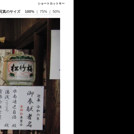
ショートカットキー
写真のサイズ
100%
｜
75%
｜
50%