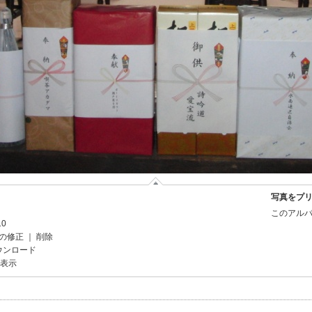
写真をプ
このアルバ
10
の修正
｜
削除
ウンロード
を表示