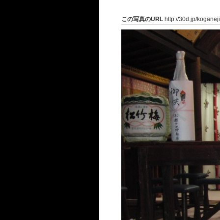
この写真のURL
http://30d.jp/koganej