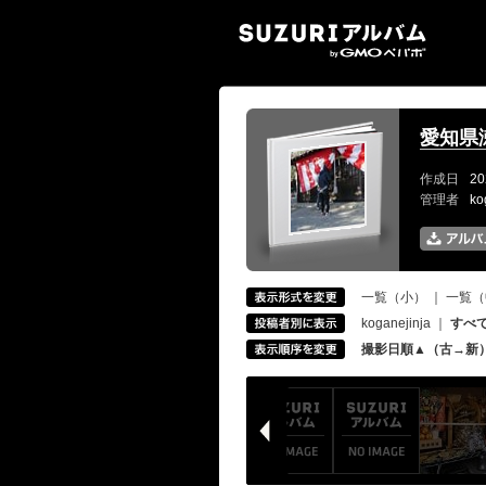
SUZ
愛知県
作成日
20
管理者
ko
一覧（小）
｜
一覧（
koganejinja
｜
すべ
撮影日順▲（古→新