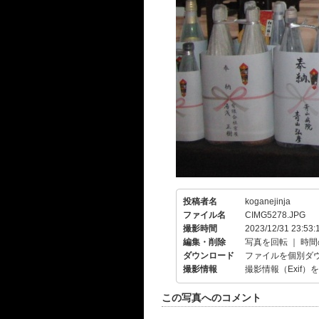
投稿者名
koganejinja
ファイル名
CIMG5278.JPG
撮影時間
2023/12/31 23:53:
編集・削除
写真を回転
｜
時間
ダウンロード
ファイルを個別ダ
撮影情報
撮影情報（Exif）
この写真へのコメント