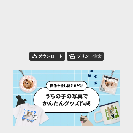
📥
🌄
ダウンロード
プリント注文