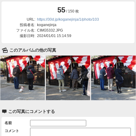
55
/ 150 枚
URL:
https://30d.jp/koganejinja/1/photo/103
投稿者名:
koganejinja
ファイル名:
CIMG5332.JPG
撮影日時:
2024/01/01 15:14:59
🌄
このアルバムの他の写真

この写真にコメントする
名前
コメント