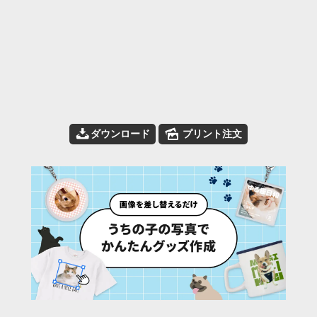
📥
🌄
ダウンロード
プリント注文