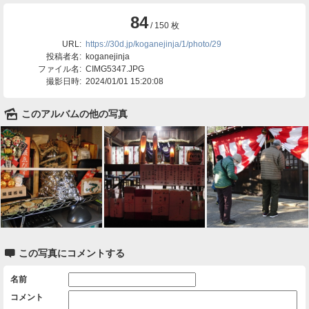
84
/ 150 枚
URL:
https://30d.jp/koganejinja/1/photo/29
投稿者名:
koganejinja
ファイル名:
CIMG5347.JPG
撮影日時:
2024/01/01 15:20:08
🌄
このアルバムの他の写真

この写真にコメントする
名前
コメント