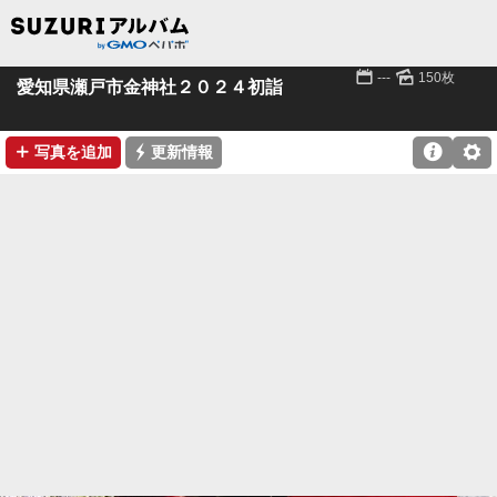
📅
🌄
---
150枚
愛知県瀬戸市金神社２０２４初詣
➕
⚡

⚙
写真を追加
更新情報