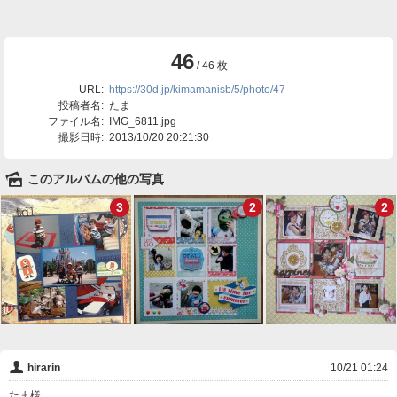
46
/ 46 枚
URL:
https://30d.jp/kimamanisb/5/photo/47
投稿者名:
たま
ファイル名:
IMG_6811.jpg
撮影日時:
2013/10/20 20:21:30
🌄
このアルバムの他の写真
3
2
2
👤
hirarin
10/21 01:24
たま様