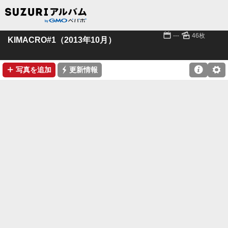
📅
🌄
---
46枚
KIMACRO#1（2013年10月）
➕
⚡

⚙
写真を追加
更新情報