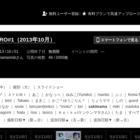
URIアルバム

★
無料ユーザー登録
有料プランで高速アップロー
📱
CRO#1（2013年10月）
スマートフォンで見る
13 / 10 / 01
公開終了日
無期限
イベントの期間
---
mamanisbさん
写真の枚数
46 / 2000枚
中）
｜
個別（大）
｜
スライドショー
o*
｜
ＡＹＵＭＩ
｜
あこ
｜
かなっぺ
｜
ゆみこ(Yumiko)
｜
mariko
｜
ぶぅ
｜
Kimie.
｜
bird
｜
Takako
｜
まきこ
｜
かご＊ゆうこりん＊
｜
りょうママ
｜
しの
｜
guest
きなか
｜
snow
｜
keicyan(keiko)
｜
*moko*
｜
kei
｜
sakimama
｜
miki
｜
madoka
nagomi
｜
Natu
｜
risa
｜
tanico
｜
Ｋｅｉｋｏ(ケンケンマサさん)
｜
たま
｜
すべて
）
｜
撮影日順▼（新→古）
｜
追加日順▲（古→新）
｜
追加日順▼（新→古）