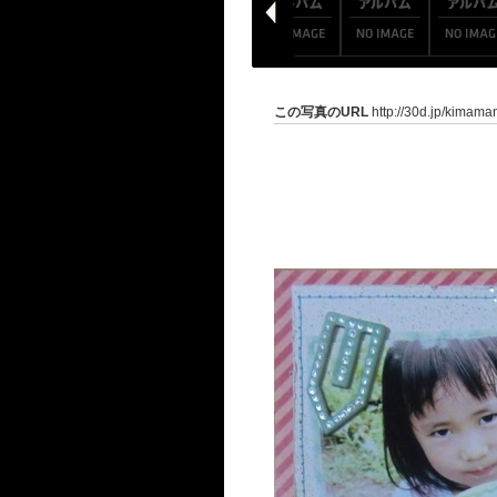
この写真のURL
http://30d.jp/kimama