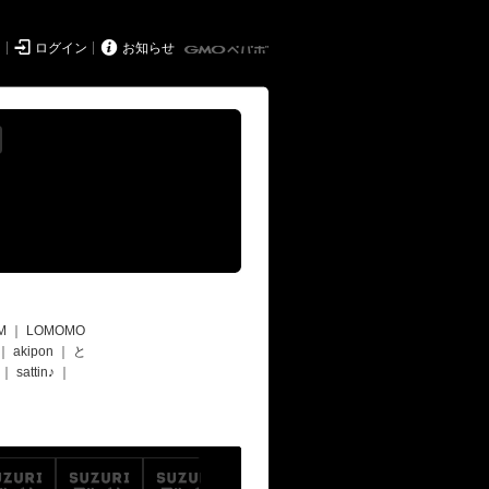


ド
ログイン
お知らせ
M
｜
LOMOMO
｜
akipon
｜
と
｜
sattin♪
｜