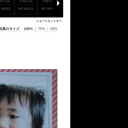
ショートカットキー
写真のサイズ
100%
｜
75%
｜
50%