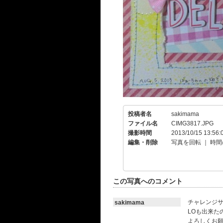
投稿者名
sakimama
ファイル名
CIMG3817.JPG
撮影時間
2013/10/15 13:56:
編集・削除
写真を回転
｜
時間
この写真へのコメント
チャレンジ
sakimama
LOも出来た
よろしくお