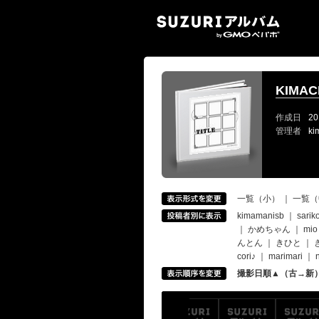
SUZ
KIMA
作成日
20
管理者
ki
一覧（小）
｜
一覧（
kimamanisb
｜
sarik
｜
かめちゃん
｜
mio
んとん
｜
きひと
｜
cori♪
｜
marimari
｜
撮影日順▲（古→新