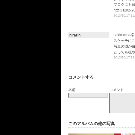
ブログにも
http://s2k2-
2013/10/17 11
sakimama様
hirarin
スケッチにご参
写真の淵が
とっても穏や
2013/10/17 12
コメントする
名前
コメント
このアルバムの他の写真