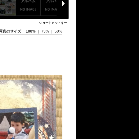
ショートカットキー
写真のサイズ
100%
｜
75%
｜
50%