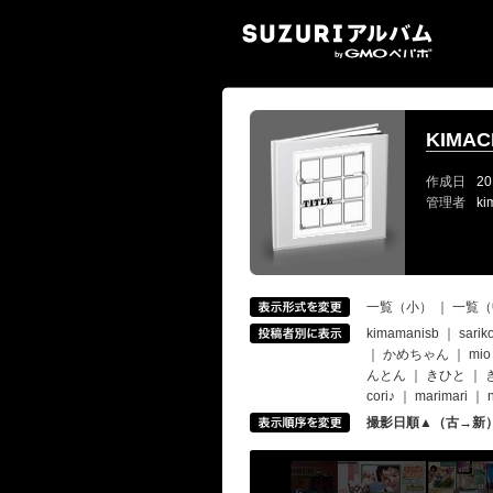
SUZ
KIMA
作成日
20
管理者
ki
一覧（小）
｜
一覧（
kimamanisb
｜
sarik
｜
かめちゃん
｜
mio
んとん
｜
きひと
｜
cori♪
｜
marimari
｜
撮影日順▲（古→新