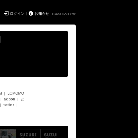


持
ログイン
お知らせ
M
｜
LOMOMO
｜
akipon
｜
と
｜
sattin♪
｜