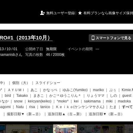
URIアルバム

★
無料ユーザー登録
有料プランなら画像サイズ保
📱
CRO#1（2013年10月）
スマートフォンで見る
13 / 10 / 01
公開終了日
無期限
イベントの期間
---
mamanisbさん
写真の枚数
46 / 2000枚
中）
｜
個別（大）
｜
スライドショー
o*
｜
ＡＹＵＭＩ
｜
あこ
｜
かなっぺ
｜
ゆみこ(Yumiko)
｜
mariko
｜
ぶぅ
｜
Kimie.
｜
bird
｜
Takako
｜
まきこ
｜
かご＊ゆうこりん＊
｜
りょうママ
｜
しの
｜
guest
きなか
｜
snow
｜
keicyan(keiko)
｜
*moko*
｜
kei
｜
sakimama
｜
miki
｜
madoka
nagomi
｜
Natu
｜
risa
｜
tanico
｜
Ｋｅｉｋｏ(ケンケンマサさん)
｜
たま
｜
すべて
）
｜
撮影日順▼（新→古）
｜
追加日順▲（古→新）
｜
追加日順▼（新→古）