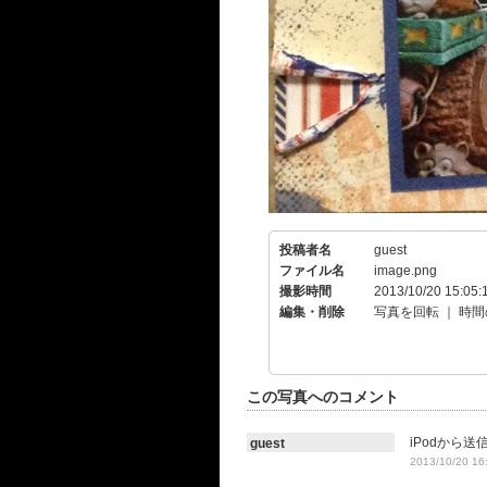
投稿者名
guest
ファイル名
image.png
撮影時間
2013/10/20 15:05:
編集・削除
写真を回転
｜
時間
この写真へのコメント
iPodから送
guest
2013/10/20 16