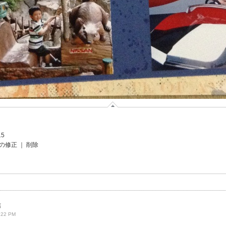
15
の修正
｜
削除
信
:22 PM