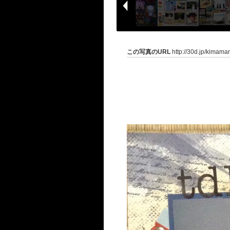
この写真のURL
http://30d.jp/kimama