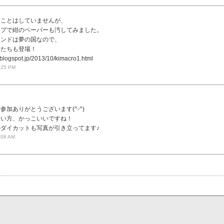
たことはしていませんが、
ンプで紺のペーパーも汚してみました。
ランドは夢の国なので、
君たちも登場！
k.blogspot.jp/2013/10/kimacro1.html
:25 PM
参加ありがとうございます(^-^)
使い方、かっこいいですね！
ダイカットも写真が引き立ってます♪
:08 AM