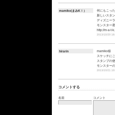
何にもこっ
mamiko(まみK！）
新しいスタ
ディズニー
モンスター
http://m-a-t-
2013/10/20 16
mamiko様
hirarin
スケッチにご
スタンプの
モンスターの
2013/10/21 10
コメントする
名前
コメント