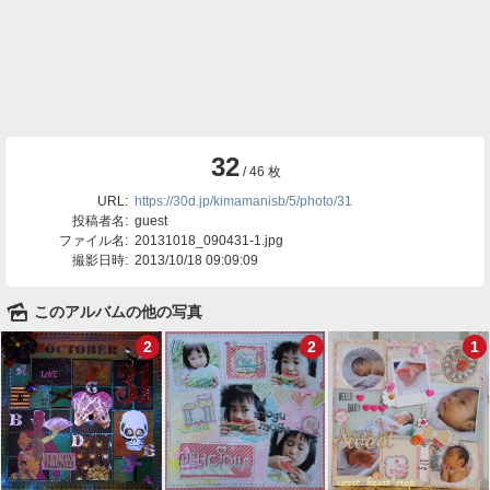
32
/ 46 枚
URL:
https://30d.jp/kimamanisb/5/photo/31
投稿者名:
guest
ファイル名:
20131018_090431-1.jpg
撮影日時:
2013/10/18 09:09:09
🌄
このアルバムの他の写真
2
2
1