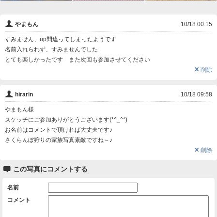
👤
やまもん
10/18 00:15
すみません、up間違ってしまったようです
名前入れられず、すみませんでした
とても楽しかったです また次回も参加させてください
❌
削除
👤
hirarin
10/18 09:58
やまもん様
スケッチにご参加ありがとうございます(*^_^*)
お名前はコメントで頂ければ大丈夫です♪
さくらんぼ狩りの家族写真素敵ですね～♪
❌
削除

この写真にコメントする
名前
コメント