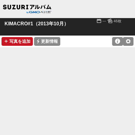
📅
🌄
---
46枚
KIMACRO#1（2013年10月）
➕
⚡

⚙
写真を追加
更新情報