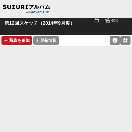
📅
🌄
---
40枚
第12回スケッチ（2014年9月度）
➕
⚡

⚙
写真を追加
更新情報