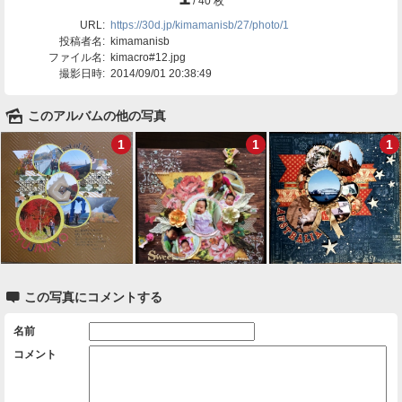
/ 40 枚
URL:
https://30d.jp/kimamanisb/27/photo/1
投稿者名:
kimamanisb
ファイル名:
kimacro#12.jpg
撮影日時:
2014/09/01 20:38:49
🌄
このアルバムの他の写真
1
1
1

この写真にコメントする
名前
コメント