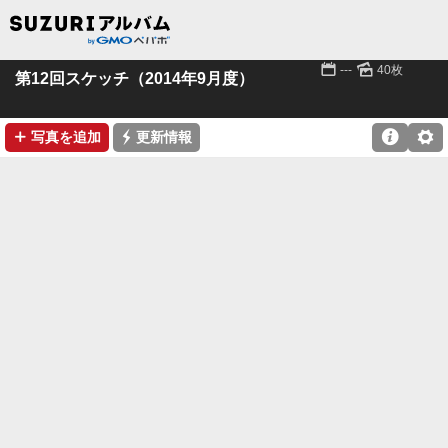
📅
🌄
---
40枚
第12回スケッチ（2014年9月度）
➕
⚡

⚙
写真を追加
更新情報