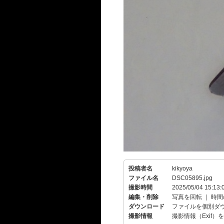
投稿者名
kikyoya
ファイル名
DSC05895.jpg
撮影時間
2025/05/04 15:13:
編集・削除
写真を回転
｜
時間
ダウンロード
ファイルを個別ダ
撮影情報
撮影情報（Exif）