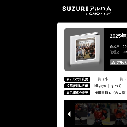
SUZ
2025
作成日
20
管理者
ki
一覧（小）
｜
一覧（
kikyoya
｜
すべて
撮影日順▲（古→新