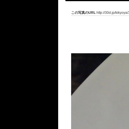
この写真のURL
http://30d.jp/kikyoya