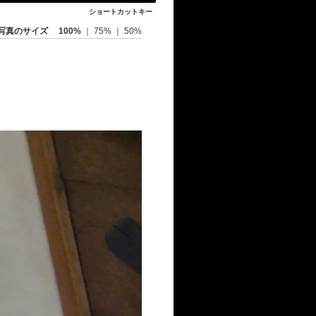
ショートカットキー
写真のサイズ
100%
｜
75%
｜
50%