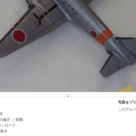
写真をプ
このアルバ
00
の修正
｜
削除
ウンロード
を表示