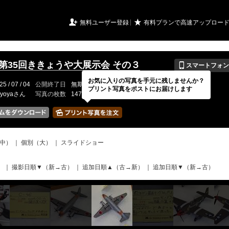
URIアルバム

★
無料ユーザー登録
有料プランで高速アップロー
📱
年第35回ききょうや大展示会 その３
スマートフォン
お気に入りの写真を手元に残しませんか？
25 / 07 / 04
公開終了日
無期限
イベントの期間
---
プリント写真をポストにお届けします
kyoyaさん
写真の枚数
147 / 150枚
中）
｜
個別（大）
｜
スライドショー
）
｜
撮影日順▼（新→古）
｜
追加日順▲（古→新）
｜
追加日順▼（新→古）