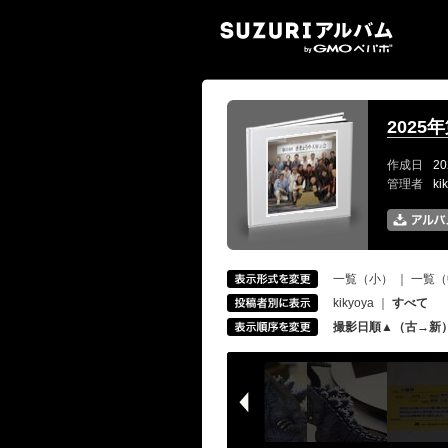
SUZ
2025
作成日
20
管理者
ki
一覧（小）
｜
一覧（
kikyoya
｜
すべて
撮影日順▲（古→新