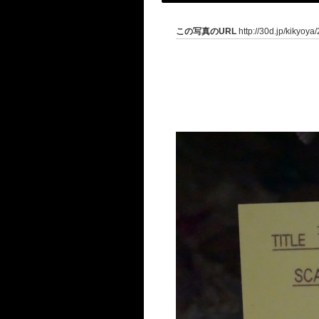
この写真のURL
http://30d.jp/kikyoya