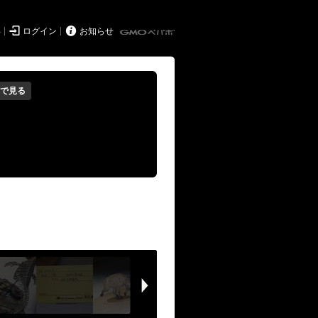


得
ログイン
お知らせ
で見る