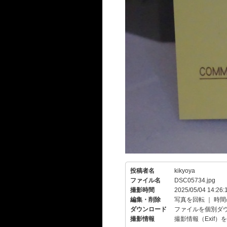
投稿者名
kikyoya
ファイル名
DSC05734.jpg
撮影時間
2025/05/04 14:26:
編集・削除
写真を回転
｜
時間
ダウンロード
ファイルを個別ダ
撮影情報
撮影情報（Exif）