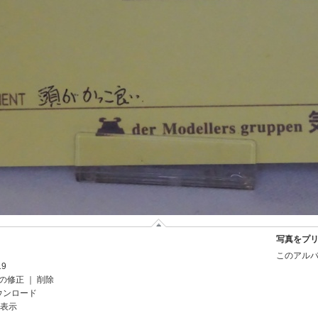
写真をプ
このアルバ
19
の修正
｜
削除
ウンロード
を表示