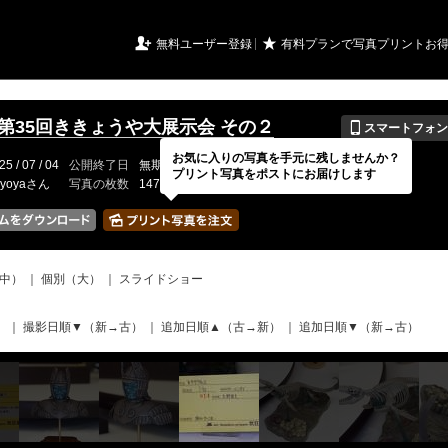
URIアルバム

★
無料ユーザー登録
有料プランで写真プリントお
📱
年第35回ききょうや大展示会 その２
スマートフォン
お気に入りの写真を手元に残しませんか？
25 / 07 / 04
公開終了日
無期限
イベントの期間
---
プリント写真をポストにお届けします
kyoyaさん
写真の枚数
147 / 150枚
中）
｜
個別（大）
｜
スライドショー
）
｜
撮影日順▼（新→古）
｜
追加日順▲（古→新）
｜
追加日順▼（新→古）