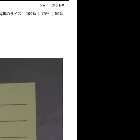
ショートカットキー
写真のサイズ
100%
｜
75%
｜
50%