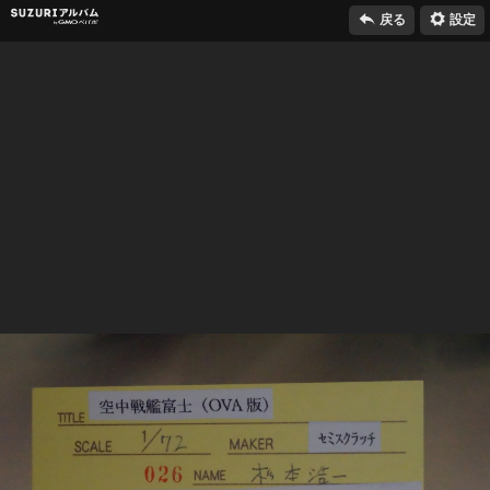

⚙
SUZURIアルバム
戻る
設定