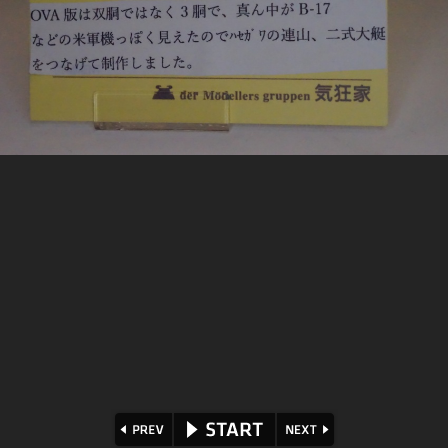
⏪
⏩
▶