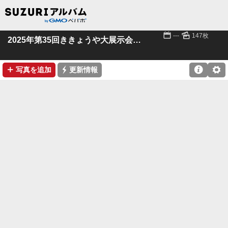
📅
🌄
---
147枚
2025年第35回ききょうや大展示会 その２
➕
⚡

⚙
写真を追加
更新情報