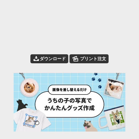
📥
🌄
ダウンロード
プリント注文