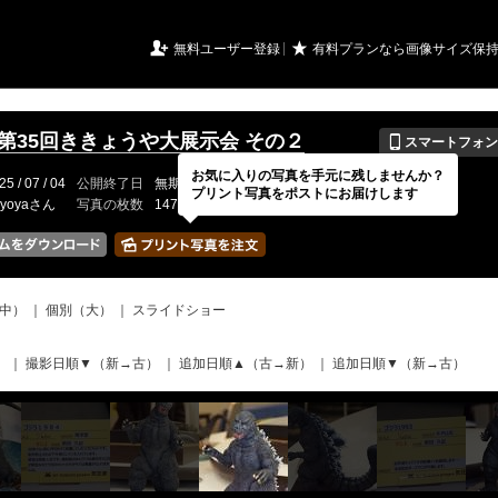
URIアルバム

★
無料ユーザー登録
有料プランなら画像サイズ保
📱
年第35回ききょうや大展示会 その２
スマートフォン
お気に入りの写真を手元に残しませんか？
25 / 07 / 04
公開終了日
無期限
イベントの期間
---
プリント写真をポストにお届けします
kyoyaさん
写真の枚数
147 / 150枚
中）
｜
個別（大）
｜
スライドショー
）
｜
撮影日順▼（新→古）
｜
追加日順▲（古→新）
｜
追加日順▼（新→古）