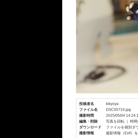
投稿者名
kikyoya
ファイル名
DSC05724.jpg
撮影時間
2025/05/04 14:24:
編集・削除
写真を回転
｜
時間
ダウンロード
ファイルを個別ダ
撮影情報
撮影情報（Exif）