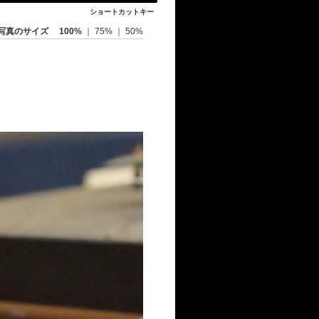
ショートカットキー
写真のサイズ
100%
｜
75%
｜
50%