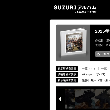
SUZ
2025
作成日
20
管理者
ki
一覧（小）
｜
一覧（
kikyoya
｜
すべて
撮影日順▲（古→新