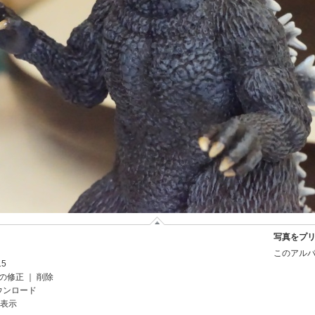
写真をプ
このアルバ
15
の修正
｜
削除
ウンロード
を表示