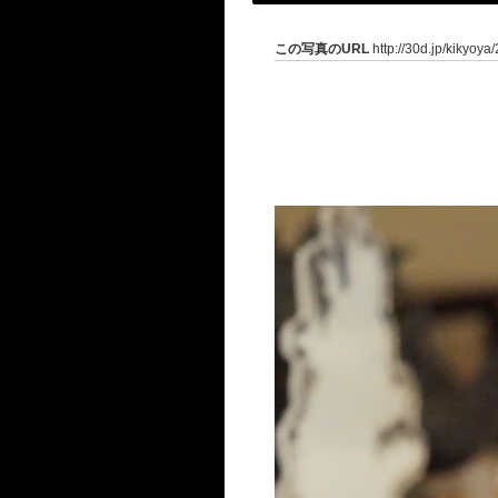
この写真のURL
http://30d.jp/kikyoya