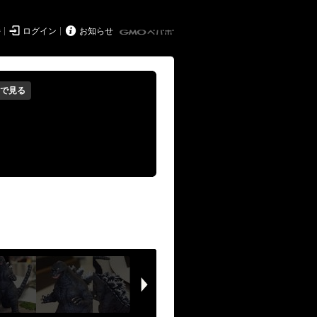


持
ログイン
お知らせ
で見る