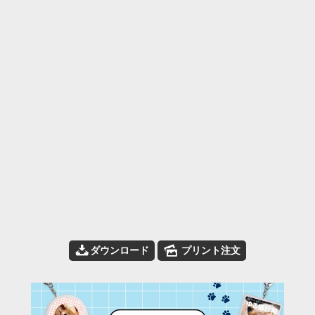
📥
🌄
ダウンロード
プリント注文