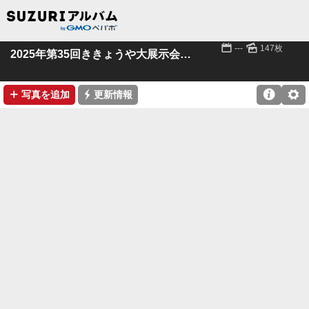
📅
🌄
---
147枚
2025年第35回ききょうや大展示会 その２
➕
⚡

⚙
写真を追加
更新情報