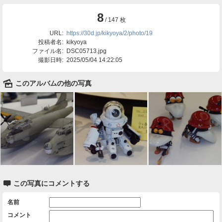
8
/ 147 枚
URL:
https://30d.jp/kikyoya/2/photo/19
投稿者名:
kikyoya
ファイル名:
DSC05713.jpg
撮影日時:
2025/05/04 14:22:05
🌄
このアルバムの他の写真

この写真にコメントする
名前
コメント