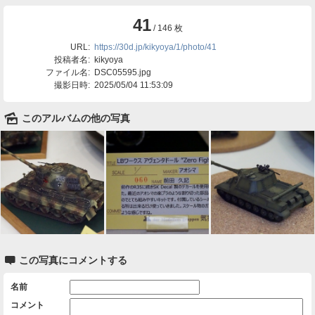
41
/ 146 枚
URL:
https://30d.jp/kikyoya/1/photo/41
投稿者名:
kikyoya
ファイル名:
DSC05595.jpg
撮影日時:
2025/05/04 11:53:09
🌄
このアルバムの他の写真

この写真にコメントする
名前
コメント