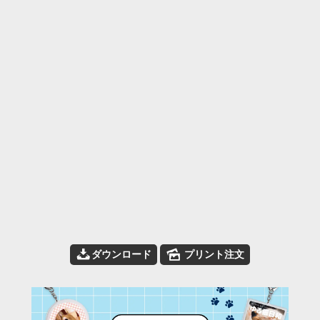
📥
🌄
ダウンロード
プリント注文