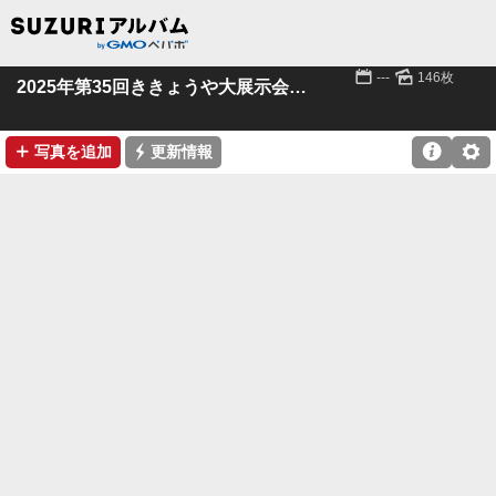
📅
🌄
---
146枚
2025年第35回ききょうや大展示会 その１
➕
⚡

⚙
写真を追加
更新情報