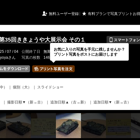
URIアルバム

★
無料ユーザー登録
有料プランで写真プリントお
📱
年第35回ききょうや大展示会 その１
スマートフォン
お気に入りの写真を手元に残しませんか？
25 / 07 / 04
公開終了日
無期限
イベントの期間
---
プリント写真をポストにお届けします
kyoyaさん
写真の枚数
146 / 150枚
中）
｜
個別（大）
｜
スライドショー
）
｜
撮影日順▼（新→古）
｜
追加日順▲（古→新）
｜
追加日順▼（新→古）