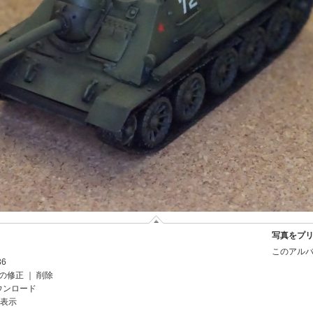
写真をプ
このアルバ
36
の修正
｜
削除
ウンロード
を表示