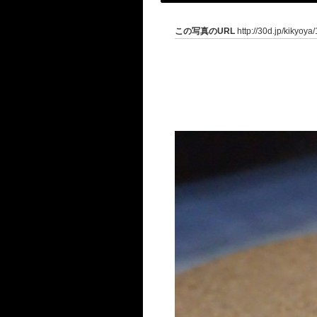
この写真のURL
http://30d.jp/kikyoya