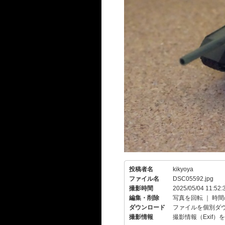
投稿者名
kikyoya
ファイル名
DSC05592.jpg
撮影時間
2025/05/04 11:52:
編集・削除
写真を回転
｜
時間
ダウンロード
ファイルを個別ダ
撮影情報
撮影情報（Exif）