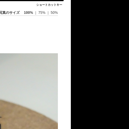
ショートカットキー
写真のサイズ
100%
｜
75%
｜
50%