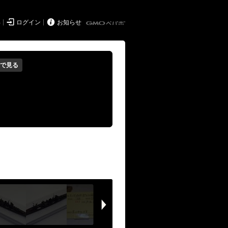


得
ログイン
お知らせ
で見る