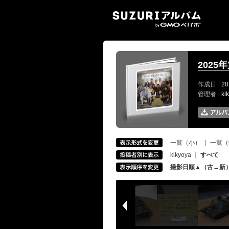
SUZ
2025
作成日
20
管理者
ki
一覧（小）
｜
一覧（
kikyoya
｜
すべて
撮影日順▲（古→新