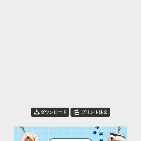
📥
🌄
ダウンロード
プリント注文