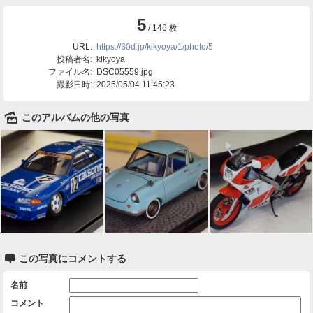
5
/ 146 枚
URL:
https://30d.jp/kikyoya/1/photo/5
投稿者名:
kikyoya
ファイル名:
DSC05559.jpg
撮影日時:
2025/05/04 11:45:23
🌄
このアルバムの他の写真

この写真にコメントする
名前
コメント