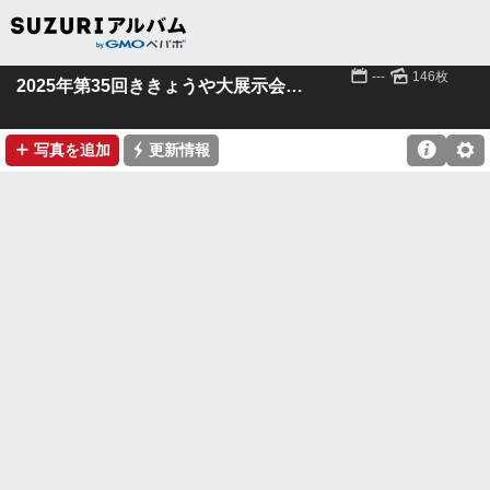
📅
🌄
---
146枚
2025年第35回ききょうや大展示会 その１
➕
⚡

⚙
写真を追加
更新情報