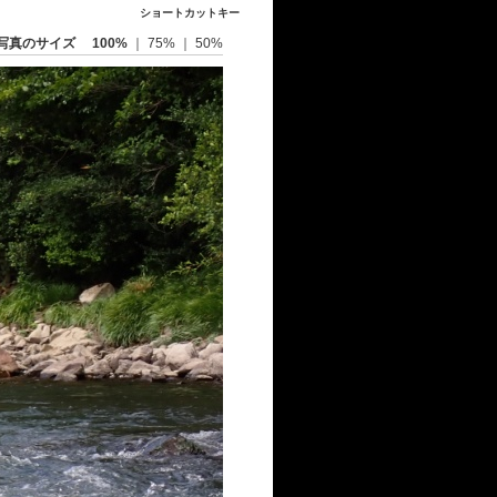
ショートカットキー
写真のサイズ
100%
｜
75%
｜
50%