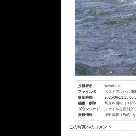
投稿者名
kawaboze
ファイル名
ベストアルバム (88)
撮影時間
2025/06/13 15:00:
編集・削除
写真を回転
｜
時間
ダウンロード
ファイルを個別ダ
撮影情報
撮影情報（Exif）
この写真へのコメント