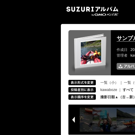
SUZ
サンプ
作成日
20
管理者
k
一覧（小）
｜
一覧（
kawaboze
｜
すべて
撮影日順▲（古→新