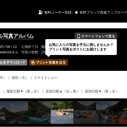
URIアルバム

★
無料ユーザー登録
有料プランで高速アップロー
📱
ル写真アルバム
スマートフォンで見る
お気に入りの写真を手元に残しませんか？
25 / 06 / 13
公開終了日
無期限
イベントの期間
---
プリント写真をポストにお届けします
awabozeさん
写真の枚数
150 / 2000枚
中）
｜
個別（大）
｜
スライドショー
）
｜
撮影日順▼（新→古）
｜
追加日順▲（古→新）
｜
追加日順▼（新→古）