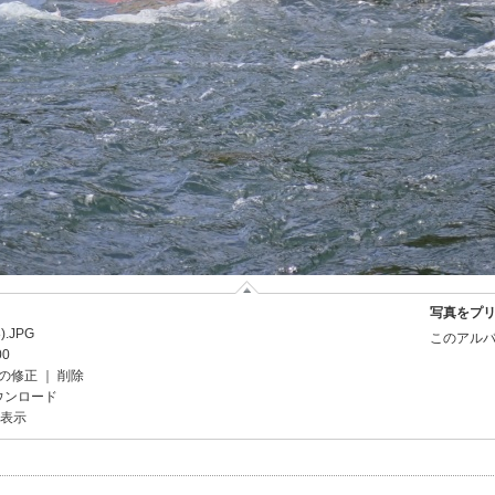
写真をプ
.JPG
このアルバ
00
の修正
｜
削除
ウンロード
を表示