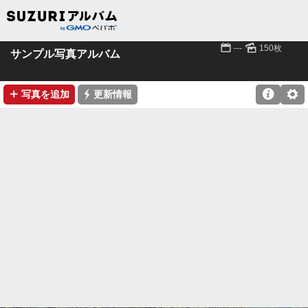
📅
🌄
---
150枚
サンプル写真アルバム
➕
⚡

⚙
写真を追加
更新情報