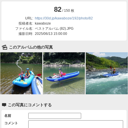
82
/ 150 枚
URL:
https://30d.jp/kawaboze/192/photo/82
投稿者名:
kawaboze
ファイル名:
ベストアルバム (82).JPG
撮影日時:
2025/06/13 15:00:00
🌄
このアルバムの他の写真

この写真にコメントする
名前
コメント