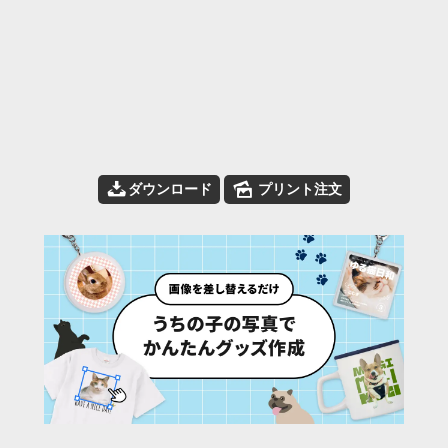
📥
🌄
ダウンロード
プリント注文