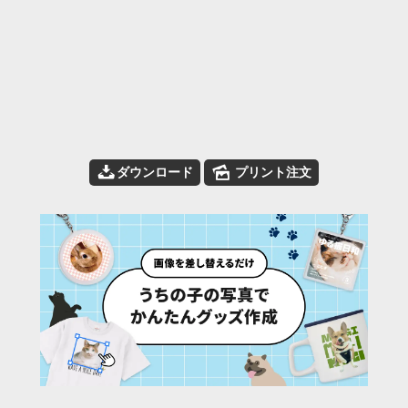
📥
🌄
ダウンロード
プリント注文