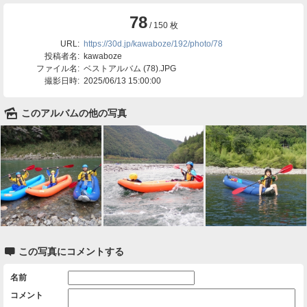
78
/ 150 枚
URL:
https://30d.jp/kawaboze/192/photo/78
投稿者名:
kawaboze
ファイル名:
ベストアルバム (78).JPG
撮影日時:
2025/06/13 15:00:00
🌄
このアルバムの他の写真

この写真にコメントする
名前
コメント