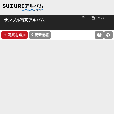
📅
🌄
---
150枚
サンプル写真アルバム
➕
⚡

⚙
写真を追加
更新情報