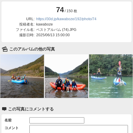
74
/ 150 枚
URL:
https://30d.jp/kawaboze/192/photo/74
投稿者名:
kawaboze
ファイル名:
ベストアルバム (74).JPG
撮影日時:
2025/06/13 15:00:00
🌄
このアルバムの他の写真

この写真にコメントする
名前
コメント