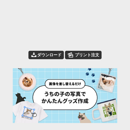
📥
🌄
ダウンロード
プリント注文