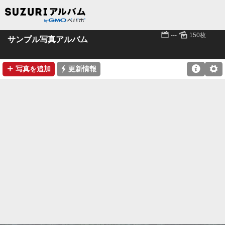
📅
🌄
---
150枚
サンプル写真アルバム
➕
⚡

⚙
写真を追加
更新情報