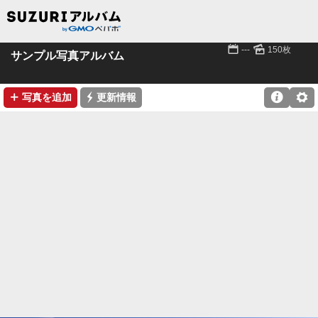
📅
🌄
---
150枚
サンプル写真アルバム
➕
⚡

⚙
写真を追加
更新情報