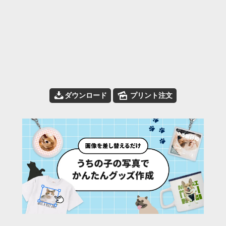
📥
🌄
ダウンロード
プリント注文