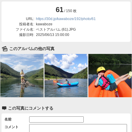
61
/ 150 枚
URL:
https://30d.jp/kawaboze/192/photo/61
投稿者名:
kawaboze
ファイル名:
ベストアルバム (61).JPG
撮影日時:
2025/06/13 15:00:00
🌄
このアルバムの他の写真

この写真にコメントする
名前
コメント