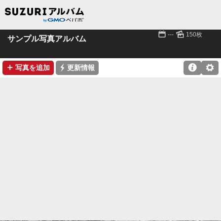
📅
🌄
---
150枚
サンプル写真アルバム
➕
⚡

⚙
写真を追加
更新情報