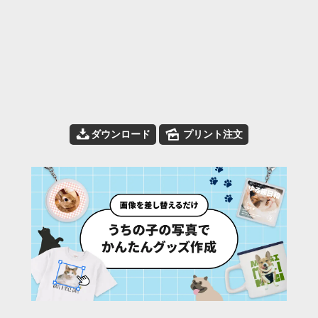
📥
🌄
ダウンロード
プリント注文