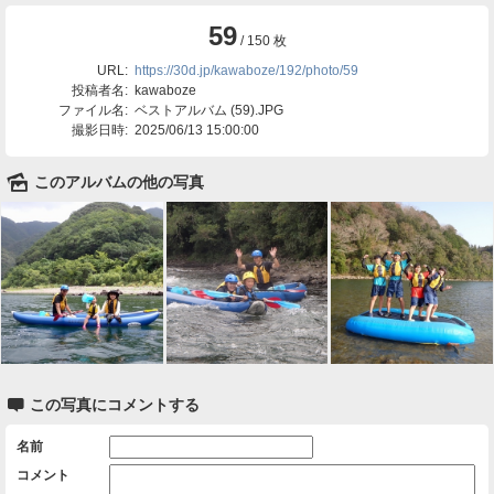
59
/ 150 枚
URL:
https://30d.jp/kawaboze/192/photo/59
投稿者名:
kawaboze
ファイル名:
ベストアルバム (59).JPG
撮影日時:
2025/06/13 15:00:00
🌄
このアルバムの他の写真

この写真にコメントする
名前
コメント