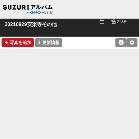
📅
🌄
---
213枚
20210929安楽寺その他
➕
⚡

⚙
写真を追加
更新情報