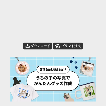
📥
🌄
ダウンロード
プリント注文