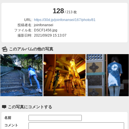
128
/ 213 枚
URL:
https://30d.jp/joinfonansei/167/photo/81
投稿者名:
joinfonansei
ファイル名:
DSCF1456.jpg
撮影日時:
2021/09/29 15:13:07
🌄
このアルバムの他の写真

この写真にコメントする
名前
コメント