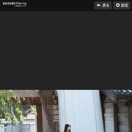

⚙
SUZURIアルバム
戻る
設定