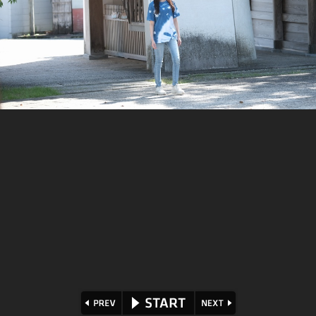
⏪
⏩
▶