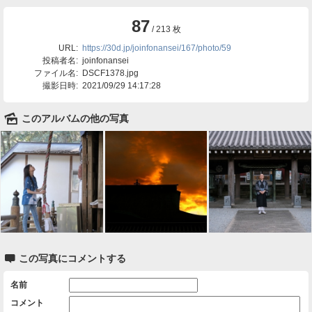
87
/ 213 枚
URL:
https://30d.jp/joinfonansei/167/photo/59
投稿者名:
joinfonansei
ファイル名:
DSCF1378.jpg
撮影日時:
2021/09/29 14:17:28
🌄
このアルバムの他の写真

この写真にコメントする
名前
コメント