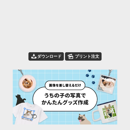
📥
🌄
ダウンロード
プリント注文