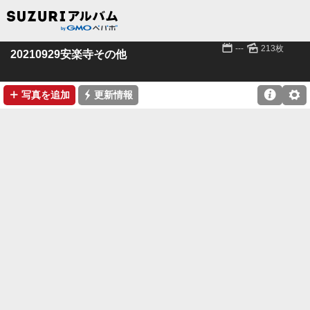
📅
🌄
---
213枚
20210929安楽寺その他
➕
⚡

⚙
写真を追加
更新情報