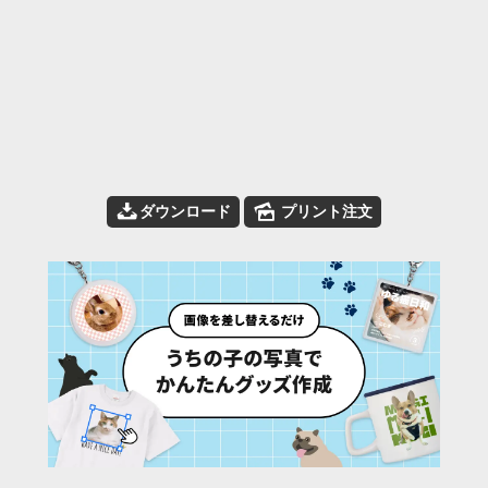
📥
🌄
ダウンロード
プリント注文