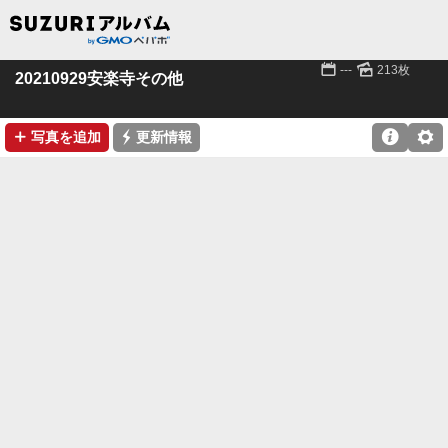
📅
🌄
---
213枚
20210929安楽寺その他
➕
⚡

⚙
写真を追加
更新情報