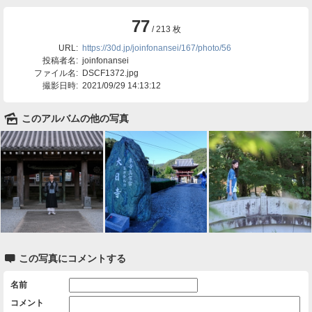
77
/ 213 枚
URL:
https://30d.jp/joinfonansei/167/photo/56
投稿者名:
joinfonansei
ファイル名:
DSCF1372.jpg
撮影日時:
2021/09/29 14:13:12
🌄
このアルバムの他の写真

この写真にコメントする
名前
コメント