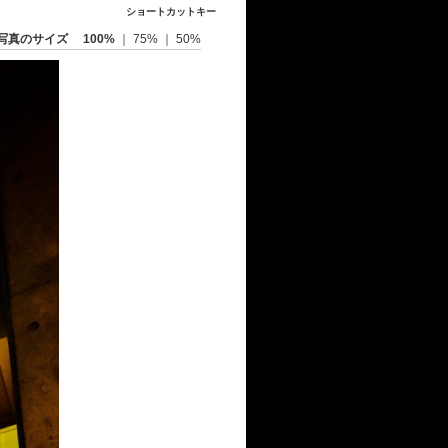
ショートカットキー
写真のサイズ
100%
｜
75%
｜
50%