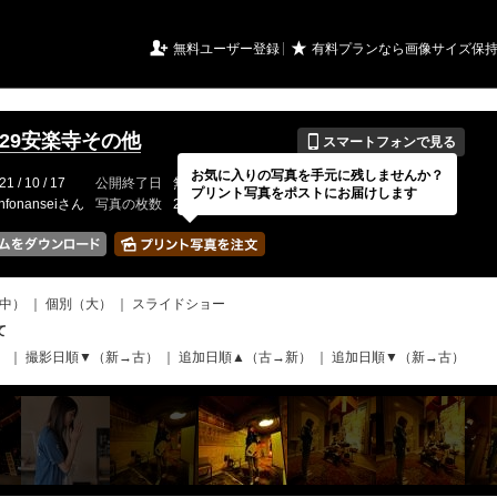
URIアルバム

★
無料ユーザー登録
有料プランなら画像サイズ保
📱
0929安楽寺その他
スマートフォンで見る
お気に入りの写真を手元に残しませんか？
21 / 10 / 17
公開終了日
無期限
イベントの期間
---
プリント写真をポストにお届けします
infonanseiさん
写真の枚数
213 / 2000枚
中）
｜
個別（大）
｜
スライドショー
て
）
｜
撮影日順▼（新→古）
｜
追加日順▲（古→新）
｜
追加日順▼（新→古）