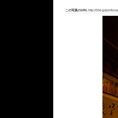
この写真のURL
http://30d.jp/joinfon