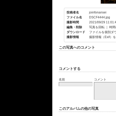
投稿者名
joinfonansei
ファイル名
DSCF4444.jpg
撮影時間
2021/09/29 11:01:
編集・削除
写真を回転
｜
時間
ダウンロード
ファイルを個別ダ
撮影情報
撮影情報（Exif）
この写真へのコメント
コメントする
名前
コメント
このアルバムの他の写真