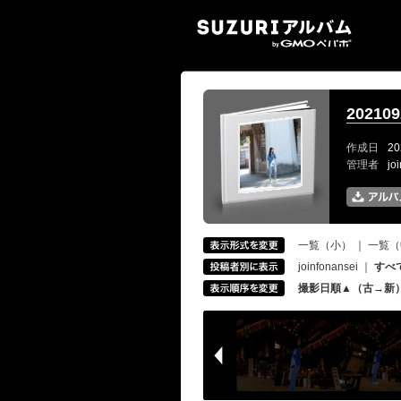
SUZ
2021
作成日
20
管理者
jo
一覧（小）
｜
一覧（
joinfonansei
｜
すべ
撮影日順▲（古→新