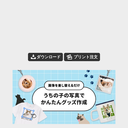
📥
🌄
ダウンロード
プリント注文