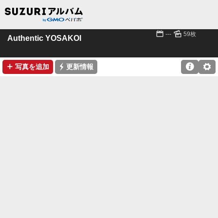
📅
🌄
---
59枚
Authentic YOSAKOI
➕
⚡

⚙
写真を追加
更新情報