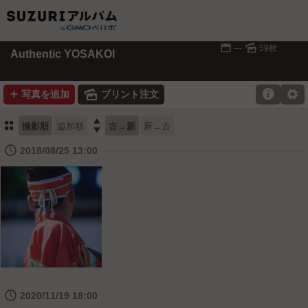
📅
🌄
---
59枚
Authentic YOSAKOI
➕
🌄

⚙
写真を追加
プリント注文
⚏

撮影順
追加順
古→新
新→古
🕔
2018/08/25 13:00
🕔
2020/11/19 18:00