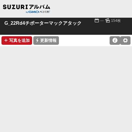
📅
🌄
---
154枚
G_22Rd4チボーターマックアタック
➕
⚡

⚙
写真を追加
更新情報