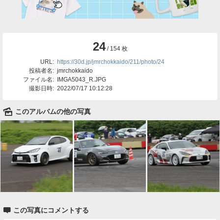
24
/ 154 枚
URL:
https://30d.jp/jmrchokkaido/211/photo/24
投稿者名:
jmrchokkaido
ファイル名:
IMGA5043_R.JPG
撮影日時:
2022/07/17 10:12:28
🌄
このアルバムの他の写真

この写真にコメントする