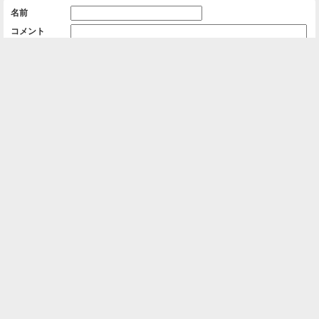
名前
コメント
削除用パスワード

一覧に戻る
Android™ アプリのインストール
Android™ からオンラインアルバムの作成・編
集、共有ができます。
インストール
⌂
📕
ホーム
アルバムを作成