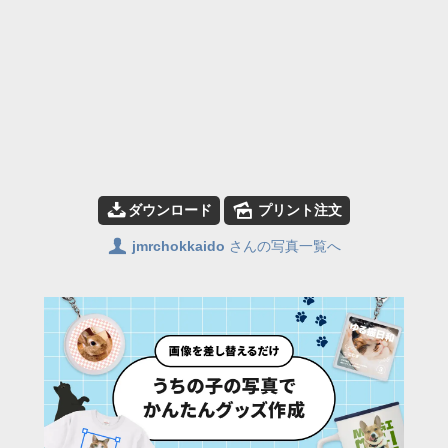
📥
🌄
ダウンロード
プリント注文
👤
jmrchokkaido
さんの写真一覧へ