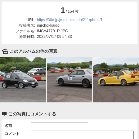
1
/ 154 枚
URL:
https://30d.jp/jmrchokkaido/211/photo/1
投稿者名:
jmrchokkaido
ファイル名:
IMGA4779_R.JPG
撮影日時:
2022/07/17 09:54:33
🌄
このアルバムの他の写真

この写真にコメントする
名前
コメント