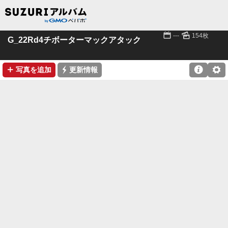
📅
🌄
---
154枚
G_22Rd4チボーターマックアタック
➕
⚡

⚙
写真を追加
更新情報