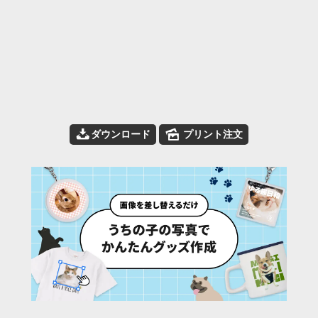
📥
🌄
ダウンロード
プリント注文