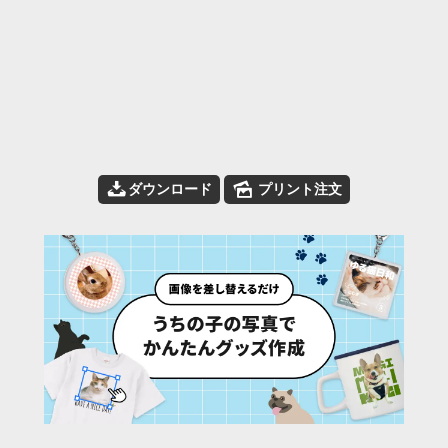
📥
🌄
ダウンロード
プリント注文