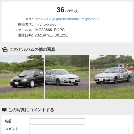
36
/ 265 枚
URL:
https://30d.jp/jmrchokkaido/175/photo/36
投稿者名:
jmrchokkaido
ファイル名:
IMGA3666_R.JPG
撮影日時:
2021/07/11 10:12:51
🌄
このアルバムの他の写真

この写真にコメントする
名前
コメント