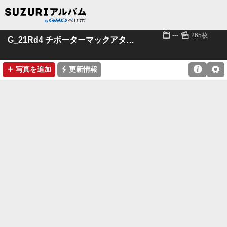
📅
🌄
---
265枚
G_21Rd4 チボーターマックアタック
➕
⚡

⚙
写真を追加
更新情報