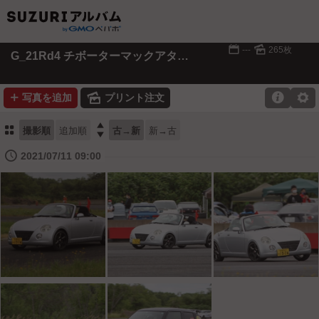
📅
🌄
---
265枚
G_21Rd4 チボーターマックアタック
➕
🌄

⚙
写真を追加
プリント注文
⚏

撮影順
追加順
古→新
新→古
🕔
2021/07/11 09:00