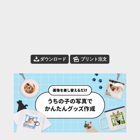
📥
🌄
ダウンロード
プリント注文