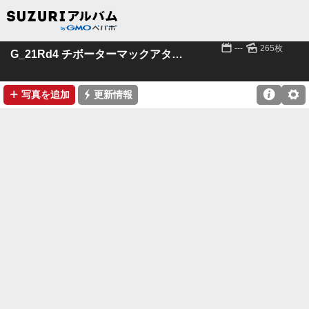
📅
🌄
---
265枚
G_21Rd4 チボーターマックアタック
➕
⚡

⚙
写真を追加
更新情報