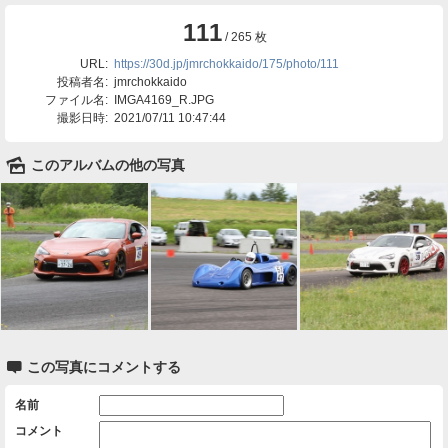
111
/ 265 枚
URL:
https://30d.jp/jmrchokkaido/175/photo/111
投稿者名:
jmrchokkaido
ファイル名:
IMGA4169_R.JPG
撮影日時:
2021/07/11 10:47:44
🌄
このアルバムの他の写真

この写真にコメントする
名前
コメント