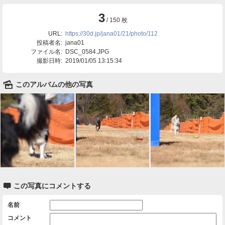
3
/ 150 枚
URL:
https://30d.jp/jana01/21/photo/112
投稿者名:
jana01
ファイル名:
DSC_0584.JPG
撮影日時:
2019/01/05 13:15:34
🌄
このアルバムの他の写真

この写真にコメントする
名前
コメント