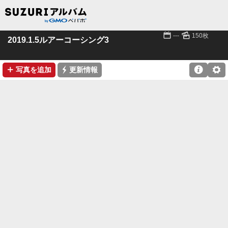
📅
🌄
---
150枚
2019.1.5ルアーコーシング3
➕
⚡

⚙
写真を追加
更新情報