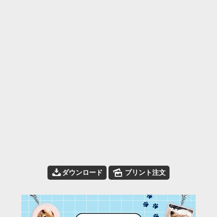
📥
🌄
ダウンロード
プリント注文