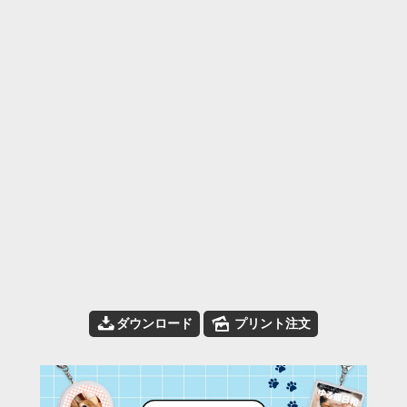
📥
🌄
ダウンロード
プリント注文