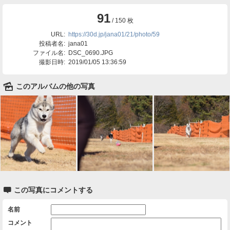
91
/ 150 枚
URL:
https://30d.jp/jana01/21/photo/59
投稿者名:
jana01
ファイル名:
DSC_0690.JPG
撮影日時:
2019/01/05 13:36:59
🌄
このアルバムの他の写真

この写真にコメントする
名前
コメント