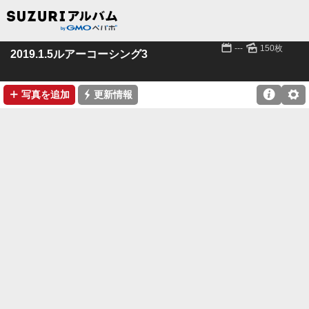
📅
🌄
---
150枚
2019.1.5ルアーコーシング3
➕
⚡

⚙
写真を追加
更新情報