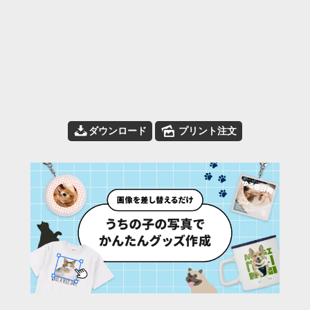
📥
🌄
ダウンロード
プリント注文