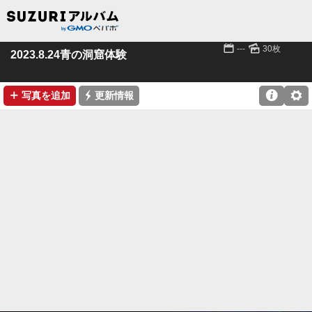
📅
🌄
---
30枚
2023.8.24青の洞窟体験
➕
⚡

⚙
写真を追加
更新情報