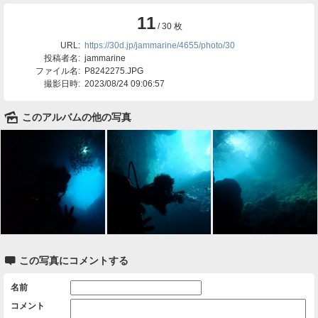
11
/ 30 枚
URL:
https://30d.jp/jammarine/4655/photo/30
投稿者名:
jammarine
ファイル名:
P8242275.JPG
撮影日時:
2023/08/24 09:06:57
🌄
このアルバムの他の写真

この写真にコメントする
名前
コメント