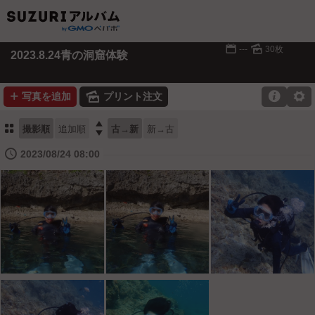
📅
🌄
---
30枚
2023.8.24青の洞窟体験
➕
🌄

⚙
写真を追加
プリント注文
⚏

撮影順
追加順
古→新
新→古
🕔
2023/08/24 08:00