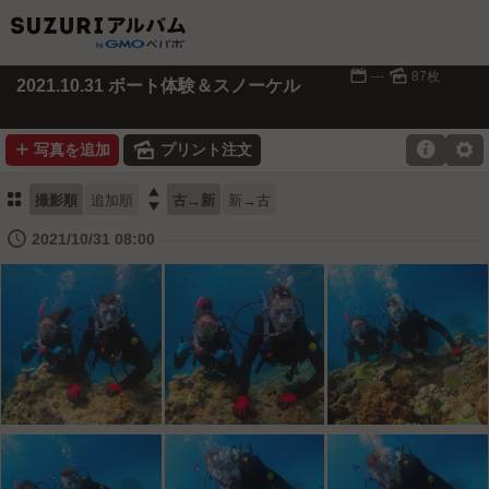
📅
🌄
---
87枚
2021.10.31 ボート体験＆スノーケル
➕
🌄

⚙
写真を追加
プリント注文
⚏

撮影順
追加順
古→新
新→古
🕔
2021/10/31 08:00