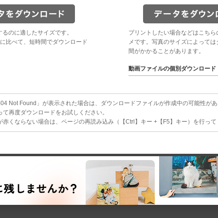
するのに適したサイズです。
プリントしたい場合などはこちら
に比べて、短時間でダウンロード
メです。写真のサイズによっては
間がかかることがあります。
動画ファイルの個別ダウンロード
4 Not Found」が表示された場合は、ダウンロードファイルが作成中の可能性が
って再度ダウンロードをお試しください。
赤くならない場合は、ページの再読み込み（【Ctrl】キー +【F5】キー）を行っ