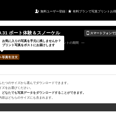
URIアルバム

★
無料ユーザー登録
有料プランで写真プリントお
📱
.10.31 ボート体験＆スノーケル
スマートフォンで
お気に入りの写真を手元に残しませんか？
21 / 10 / 31
公開終了日
無期限
イベントの期間
---
プリント写真をポストにお届けします
mmarineさん
写真の枚数
87 / 2000枚
ふたつのサイズから選んでダウンロードできます。
イズをお選びください。
、どなたでも写真データをダウンロードすることができます。
内容はどちらのサイズにも含まれます。