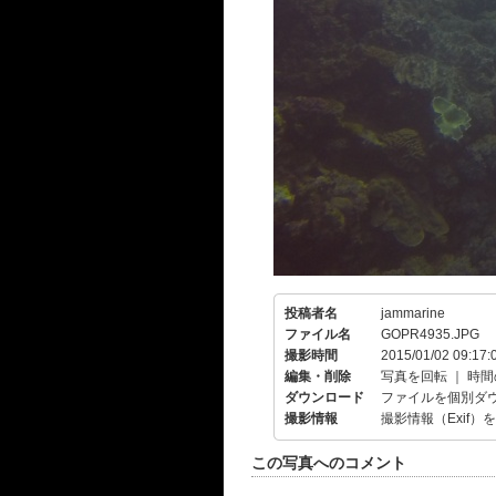
投稿者名
jammarine
ファイル名
GOPR4935.JPG
撮影時間
2015/01/02 09:17:
編集・削除
写真を回転
｜
時間
ダウンロード
ファイルを個別ダ
撮影情報
撮影情報（Exif）
この写真へのコメント