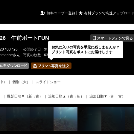
URIアルバム

★
無料ユーザー登録
有料プランで高速アップロー
📱
.3.26 午前ボートFUN
スマートフォンで見る
お気に入りの写真を手元に残しませんか？
20 / 03 / 26
公開終了日
無期限
イベントの期間
---
プリント写真をポストにお届けします
mmarineさん
写真の枚数
63 / 2000枚
中）
｜
個別（大）
｜
スライドショー
）
｜
撮影日順▼（新→古）
｜
追加日順▲（古→新）
｜
追加日順▼（新→古）