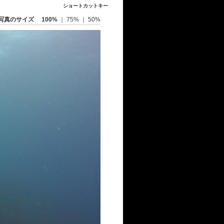
ショートカットキー
写真のサイズ
100%
｜
75%
｜
50%