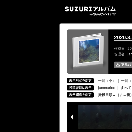
SUZ
2020
作成日
20
管理者
ja
一覧（小）
｜
一覧（
jammarine
｜
すべて
撮影日順▲（古→新