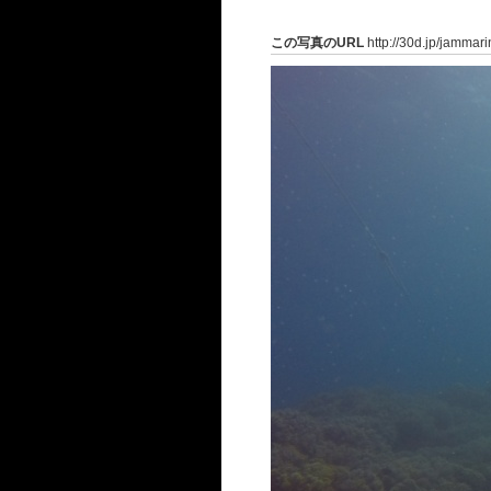
この写真のURL
http://30d.jp/jammar