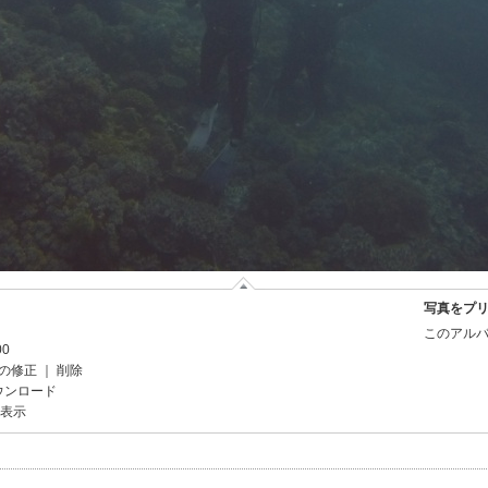
写真をプ
このアルバ
00
の修正
｜
削除
ウンロード
を表示