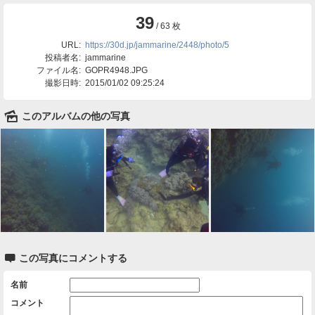
39
/ 63 枚
URL:
https://30d.jp/jammarine/2448/photo/5
投稿者名:
jammarine
ファイル名:
GOPR4948.JPG
撮影日時:
2015/01/02 09:25:24
🌄
このアルバムの他の写真

この写真にコメントする
名前
コメント