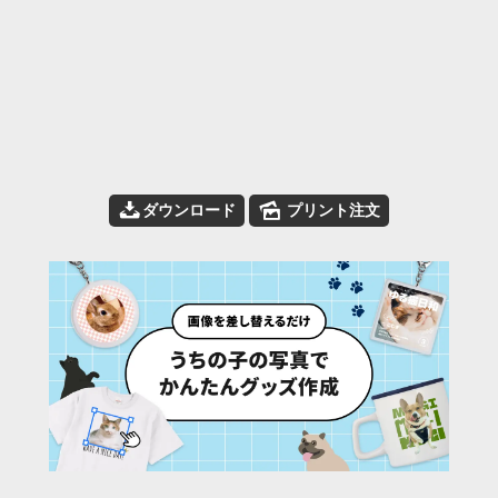
📥
🌄
ダウンロード
プリント注文