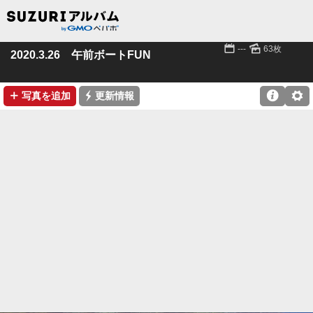
📅
🌄
---
63枚
2020.3.26 午前ボートFUN
➕
⚡

⚙
写真を追加
更新情報