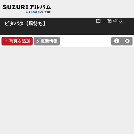
📅
🌄
---
421枚
ピタパタ【風待ち】
➕
⚡

⚙
写真を追加
更新情報