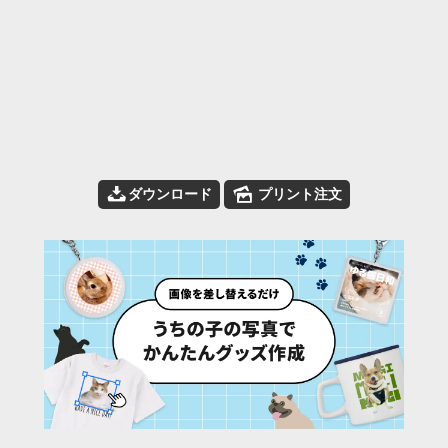
📥
🌄
ダウンロード
プリント注文