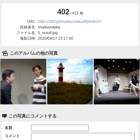
402
/ 421 枚
URL:
https://30d.jp/imaikazutaka/9/photo/37
投稿者名:
imaikazutaka
ファイル名:
5_result.jpg
撮影日時:
2020/09/17 23:17:40
🌄
このアルバムの他の写真

この写真にコメントする
名前
コメント