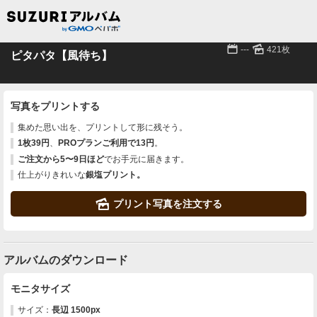
📅
🌄
---
421枚
ピタパタ【風待ち】
写真をプリントする
集めた思い出を、プリントして形に残そう。
1枚39円
、
PROプランご利用で13円
。
ご注文から5〜9日ほど
でお手元に届きます。
仕上がりきれいな
銀塩プリント。
🌄
プリント写真を注文する
アルバムのダウンロード
モニタサイズ
サイズ：
長辺 1500px