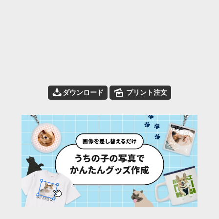
📥
🌄
ダウンロード
プリント注文