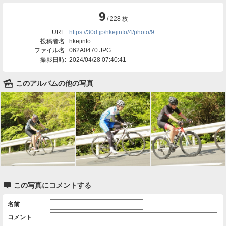
9
/ 228 枚
URL:
https://30d.jp/hkejinfo/4/photo/9
投稿者名:
hkejinfo
ファイル名:
062A0470.JPG
撮影日時:
2024/04/28 07:40:41
🌄
このアルバムの他の写真

この写真にコメントする
名前
コメント