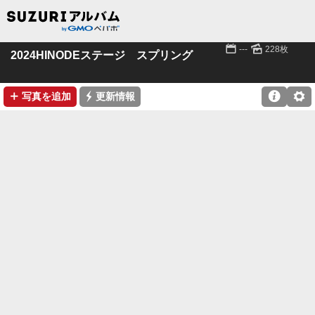
📅
🌄
---
228枚
2024HINODEステージ スプリング
➕
⚡

⚙
写真を追加
更新情報