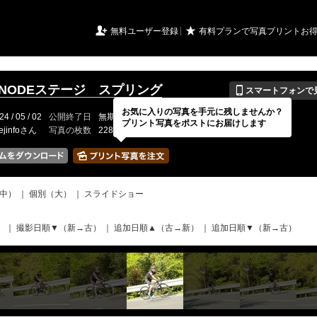
URIアルバム

★
無料ユーザー登録
有料プランで写真プリントお
📱
HINODEステージ スプリング
スマートフォンで
お気に入りの写真を手元に残しませんか？
24 / 05 / 02
公開終了日
無期限
イベントの期間
---
プリント写真をポストにお届けします
ejinfoさん
写真の枚数
228 / 2000枚
中）
｜
個別（大）
｜
スライドショー
）
｜
撮影日順▼（新→古）
｜
追加日順▲（古→新）
｜
追加日順▼（新→古）