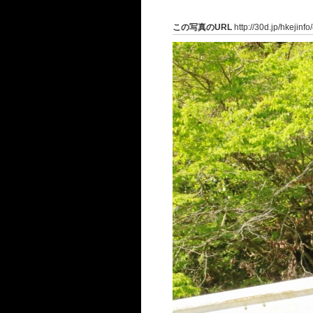
この写真のURL
http://30d.jp/hkejinf