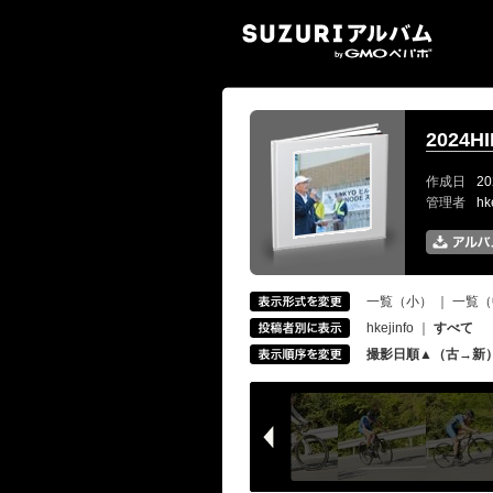
SUZ
2024
作成日
20
管理者
hk
一覧（小）
｜
一覧（
hkejinfo
｜
すべて
撮影日順▲（古→新