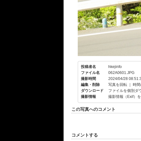
投稿者名
hkejinfo
ファイル名
062A0601.JPG
撮影時間
2024/04/28 08:51:
編集・削除
写真を回転
｜
時間
ダウンロード
ファイルを個別ダ
撮影情報
撮影情報（Exif）
この写真へのコメント
コメントする