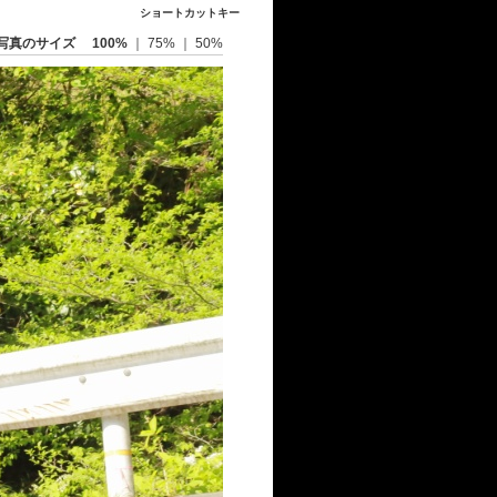
ショートカットキー
写真のサイズ
100%
｜
75%
｜
50%